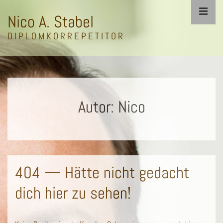
↓
ME
Nico A. Stabel
Zum
Inhalt
D I P L O M K O R R E P E T I T O R
Main
Navigation
Autor:
Nico
404 — Hätte nicht gedacht
dich hier zu sehen!