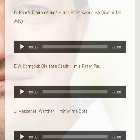
G. Fauré: Claire de lune – mit Efrat Karmoush (live in Tel
Aviv)
Audio-
00:00
00:00
Player
E.W. Korngold: Die tote Stadt – mit Peter Paul
Audio-
00:00
00:00
Player
J. Massenet: Werther – mit Mirna Gott
Audio-
00:00
00:00