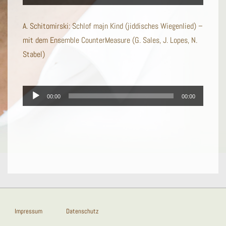
Player
A. Schitomirski: Schlof majn Kind (jiddisches Wiegenlied) –
mit dem Ensemble CounterMeasure (G. Sales, J. Lopes, N.
Stabel)
Audio-
00:00
00:00
Player
Footer-
Impressum
Datenschutz