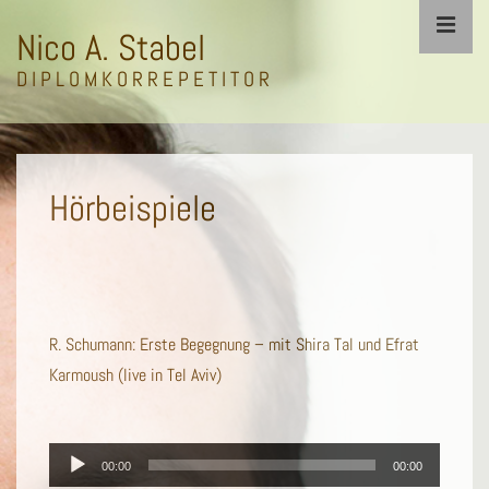
↓
ME
Nico A. Stabel
Zum
Inhalt
D I P L O M K O R R E P E T I T O R
Main
Navigation
Hörbeispiele
R. Schumann: Erste Begegnung – mit Shira Tal und Efrat
Karmoush (live in Tel Aviv)
Audio-
00:00
00:00
Player